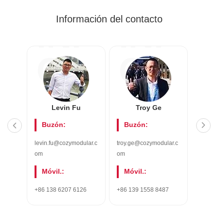
Información del contacto
INF
INF
O
O
Levin Fu
Troy Ge
K
Buzón:
Buzón:
Bu
levin.fu@cozymodular.c
troy.ge@cozymodular.c
kawen.
om
om
r.com
Móvil.:
Móvil.:
Móv
+86 138 6207 6126
+86 139 1558 8487
+86 18