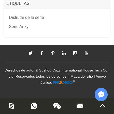
ETIQUETAS
Disfrutar de la serie
Serie Anzy
Derechos de autor © Suzhou Cozy International House Tech Co.,
Ltd. Reservados todos los derechos. |
Mapa del sitio
| Apoyo
técnico:
Chat w