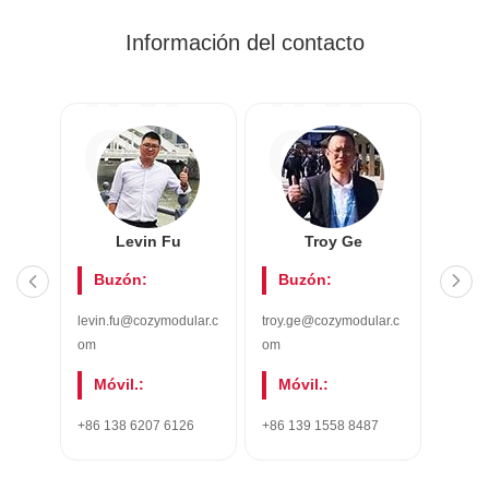
Información del contacto
INF
INF
O
O
Levin Fu
Troy Ge
K
Buzón:
Buzón:
Bu
levin.fu@cozymodular.c
troy.ge@cozymodular.c
kawen.
om
om
r.com
Móvil.:
Móvil.:
Móv
+86 138 6207 6126
+86 139 1558 8487
+86 18