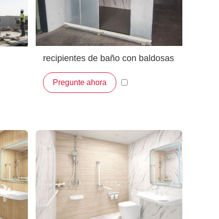
recipientes de baño con baldosas
cerámicas según el estándar
e a
Pregunte ahora
australiano (QUBP1826)