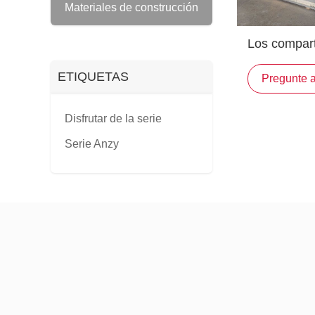
Materiales de construcción
Los compart
baldosas ce
ETIQUETAS
Pregunte 
villas y hot
australiana
Disfrutar de la serie
Serie Anzy