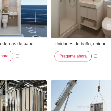
odernas de baño,
Unidades de baño, unidad
fabricadas para
prefabricada para baños en
ahora
Pregunte ahora
proyectos de buques crucer