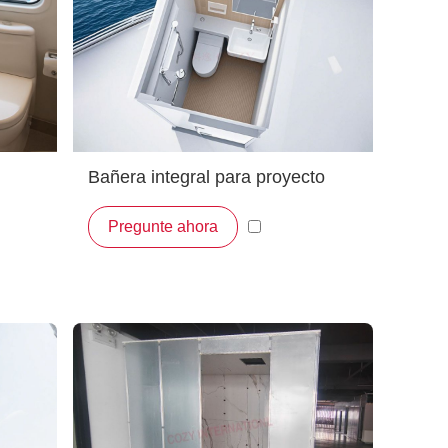
Bañera integral para proyecto
marino, unidad prefabricada de
Pregunte ahora
os
baño lista para usar